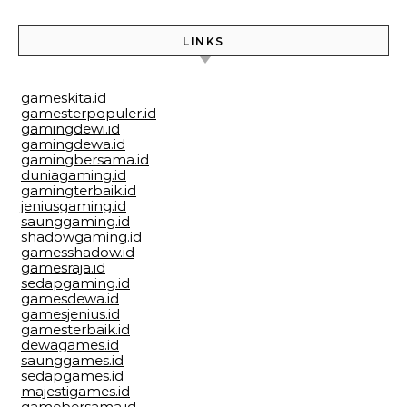
LINKS
gameskita.id
gamesterpopuler.id
gamingdewi.id
gamingdewa.id
gamingbersama.id
duniagaming.id
gamingterbaik.id
jeniusgaming.id
saunggaming.id
shadowgaming.id
gamesshadow.id
gamesraja.id
sedapgaming.id
gamesdewa.id
gamesjenius.id
gamesterbaik.id
dewagames.id
saunggames.id
sedapgames.id
majestigames.id
gamebersama.id