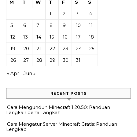
M
T
W
T
F
S
S
1
2
3
4
5
6
7
8
9
10
11
12
13
14
15
16
17
18
19
20
21
22
23
24
25
26
27
28
29
30
31
« Apr
Jun »
RECENT POSTS
Cara Mengunduh Minecraft 1.20.50: Panduan
Langkah demi Langkah
Cara Mengatur Server Minecraft Gratis: Panduan
Lengkap