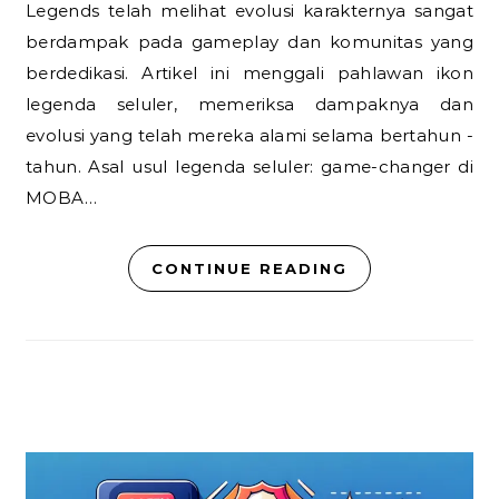
Legends telah melihat evolusi karakternya sangat
berdampak pada gameplay dan komunitas yang
berdedikasi. Artikel ini menggali pahlawan ikon
legenda seluler, memeriksa dampaknya dan
evolusi yang telah mereka alami selama bertahun -
tahun. Asal usul legenda seluler: game-changer di
MOBA…
CONTINUE READING