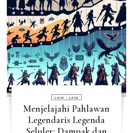
LAIN - LAIN
Menjelajahi Pahlawan
Legendaris Legenda
Seluler: Dampak dan