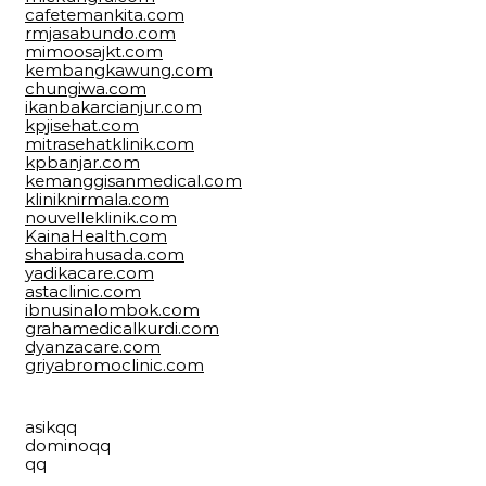
cafetemankita.com
rmjasabundo.com
mimoosajkt.com
kembangkawung.com
chungiwa.com
ikanbakarcianjur.com
kpjisehat.com
mitrasehatklinik.com
kpbanjar.com
kemanggisanmedical.com
kliniknirmala.com
nouvelleklinik.com
KainaHealth.com
shabirahusada.com
yadikacare.com
astaclinic.com
ibnusinalombok.com
grahamedicalkurdi.com
dyanzacare.com
griyabromoclinic.com
asikqq
dominoqq
qq