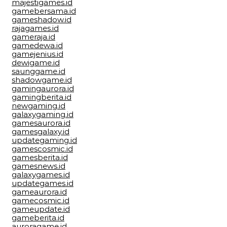
majestigames.id
gamebersama.id
gameshadow.id
rajagames.id
gameraja.id
gamedewa.id
gamejenius.id
dewigame.id
saunggame.id
shadowgame.id
gamingaurora.id
gamingberita.id
newgaming.id
galaxygaming.id
gamesaurora.id
gamesgalaxy.id
updategaming.id
gamescosmic.id
gamesberita.id
gamesnews.id
galaxygames.id
updategames.id
gameaurora.id
gamecosmic.id
gameupdate.id
gameberita.id
auroragame.id