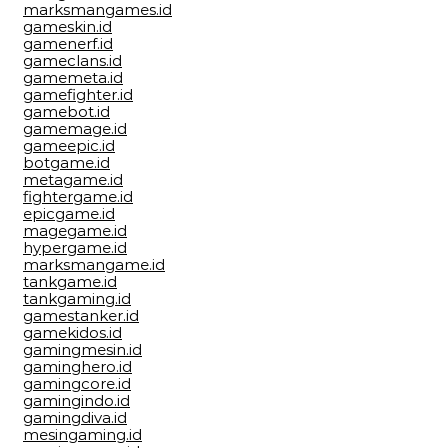
marksmangames.id
gameskin.id
gamenerf.id
gameclans.id
gamemeta.id
gamefighter.id
gamebot.id
gamemage.id
gameepic.id
botgame.id
metagame.id
fightergame.id
epicgame.id
magegame.id
hypergame.id
marksmangame.id
tankgame.id
tankgaming.id
gamestanker.id
gamekidos.id
gamingmesin.id
gaminghero.id
gamingcore.id
gamingindo.id
gamingdiva.id
mesingaming.id