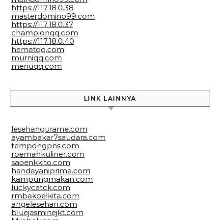
https://117.18.0.38
masterdomino99.com
https://117.18.0.37
championqq.com
https://117.18.0.40
hematqq.com
murniqq.com
menuqq.com
LINK LAINNYA
lesehangurame.com
ayambakar7saudara.com
tempongpns.com
roemahkuliner.com
saoenkkito.com
handayaniprima.com
kampungmakan.com
luckycatck.com
rmbakoelkita.com
angelesehan.com
bluejasminejkt.com