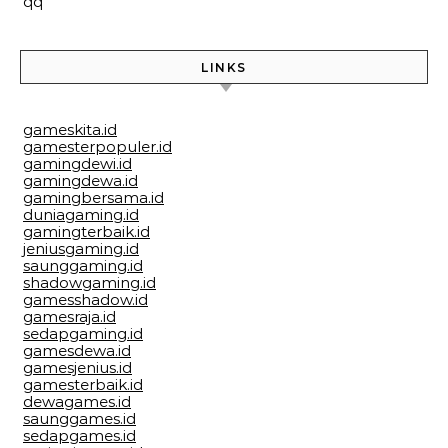
qq
LINKS
gameskita.id
gamesterpopuler.id
gamingdewi.id
gamingdewa.id
gamingbersama.id
duniagaming.id
gamingterbaik.id
jeniusgaming.id
saunggaming.id
shadowgaming.id
gamesshadow.id
gamesraja.id
sedapgaming.id
gamesdewa.id
gamesjenius.id
gamesterbaik.id
dewagames.id
saunggames.id
sedapgames.id