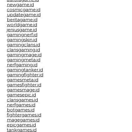
newgame.id
cosmicgame.id
updategame.id
beritagame.id
worldgame.id
jeniusgame.id
gamingnerf.id
gamingskin.id
gamingclans.id
clansgaming.id
gamingmage.id
gamingmeta.id
nerfgaming.id
gamingtanker.id
gamingfighter.id
gamesmeta.id
gamesfighter.id
gamesmage.id
gamesepic.id
clansgames.id
nerfgames.id
botgames.id
fightergames.id
magegames.id
epicgames.id
tankgames.id