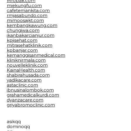
Mrobak.com
miekungfu.com
cafetemankita.com
rmjasabundo.com
mimoosajkt.com
kembangkawung.com
chungiwa.com
ikanbakarcianjur.com
kpjisehat.com
mitrasehatklinik.com
kpbanjar.com
kemanggisanmedical.com
kliniknirmala.com
nouvelleklinik.com
KainaHealth.com
shabirahusada.com
yadikacare.com
astaclinic.com
ibnusinalombok.com
grahamedicalkurdi.com
dyanzacare.com
griyabromoclinic.com
asikqq
dominoqq