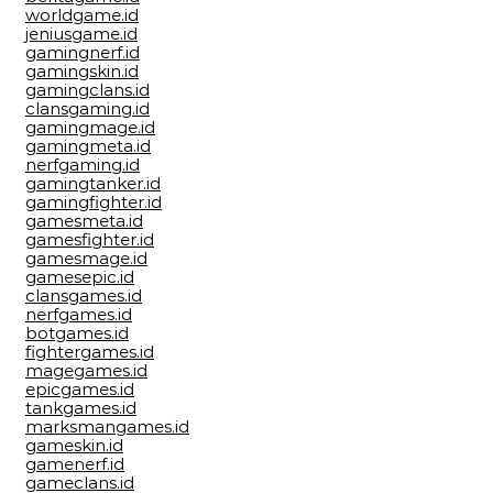
worldgame.id
jeniusgame.id
gamingnerf.id
gamingskin.id
gamingclans.id
clansgaming.id
gamingmage.id
gamingmeta.id
nerfgaming.id
gamingtanker.id
gamingfighter.id
gamesmeta.id
gamesfighter.id
gamesmage.id
gamesepic.id
clansgames.id
nerfgames.id
botgames.id
fightergames.id
magegames.id
epicgames.id
tankgames.id
marksmangames.id
gameskin.id
gamenerf.id
gameclans.id