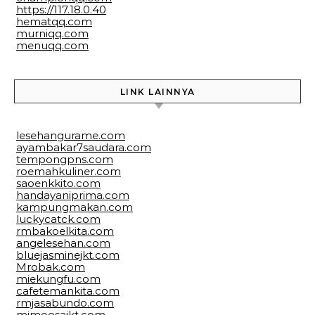
https://117.18.0.40
hematqq.com
murniqq.com
menuqq.com
LINK LAINNYA
lesehangurame.com
ayambakar7saudara.com
tempongpns.com
roemahkuliner.com
saoenkkito.com
handayaniprima.com
kampungmakan.com
luckycatck.com
rmbakoelkita.com
angelesehan.com
bluejasminejkt.com
Mrobak.com
miekungfu.com
cafetemankita.com
rmjasabundo.com
mimoosajkt.com