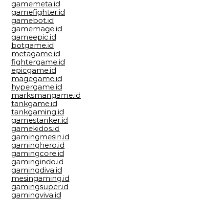
gamemeta.id
gamefighter.id
gamebot.id
gamemage.id
gameepic.id
botgame.id
metagame.id
fightergame.id
epicgame.id
magegame.id
hypergame.id
marksmangame.id
tankgame.id
tankgaming.id
gamestanker.id
gamekidos.id
gamingmesin.id
gaminghero.id
gamingcore.id
gamingindo.id
gamingdiva.id
mesingaming.id
gamingsuper.id
gamingviva.id