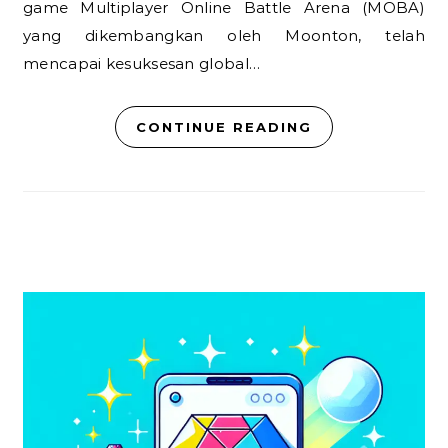
game Multiplayer Online Battle Arena (MOBA)
yang dikembangkan oleh Moonton, telah
mencapai kesuksesan global…
CONTINUE READING