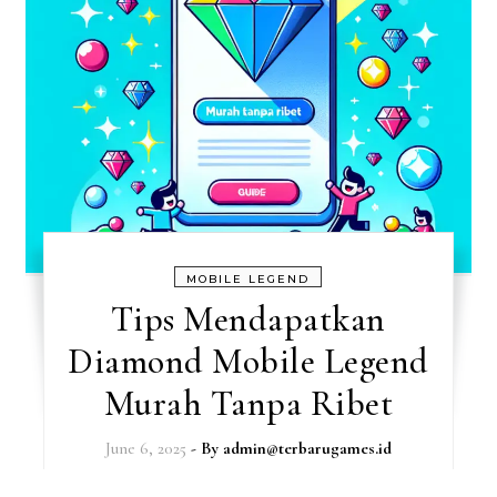
MOBILE LEGEND
Tips Mendapatkan
Diamond Mobile Legend
Murah Tanpa Ribet
June 6, 2025
- By
admin@terbarugames.id