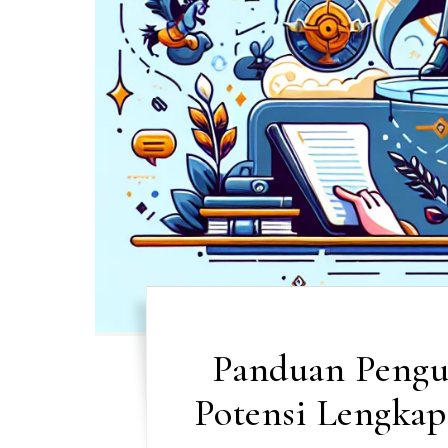
Panduan Pengu
Potensi Lengkap