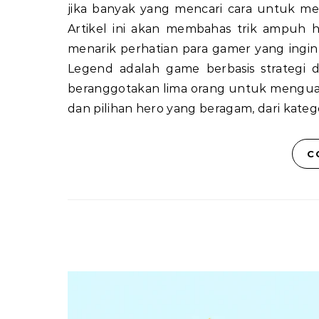
jika banyak yang mencari cara untuk m
Artikel ini akan membahas trik ampuh h
menarik perhatian para gamer yang ingin
Legend adalah game berbasis strategi 
beranggotakan lima orang untuk mengua
dan pilihan hero yang beragam, dari kate
C