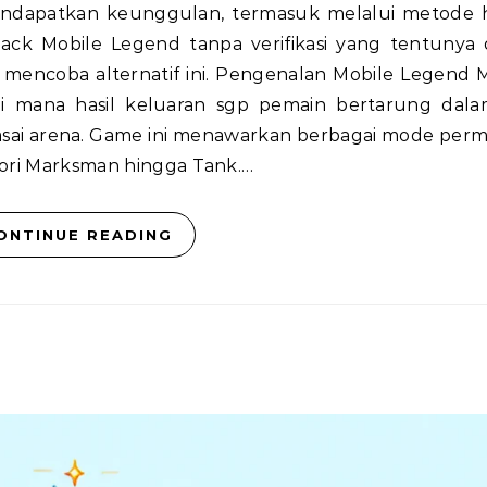
endapatkan keunggulan, termasuk melalui metode h
ack Mobile Legend tanpa verifikasi yang tentunya 
 mencoba alternatif ini. Pengenalan Mobile Legend 
di mana hasil keluaran sgp pemain bertarung dala
sai arena. Game ini menawarkan berbagai mode perm
gori Marksman hingga Tank.…
ONTINUE READING