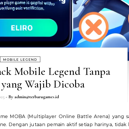
MOBILE LEGEND
ck Mobile Legend Tanpa
i yang Wajib Dicoba
025
- By
admin@terbarugames.id
. Dengan jutaan pemain aktif setiap harinya, tidak