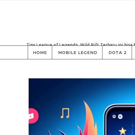
Skip to content
Tips League of Legends: Wild Rift Terbaru ini bisa
HOME
MOBILE LEGEND
DOTA 2