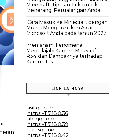
Minecraft: Tip dan Trik untuk
Menerangi Petualangan Anda
Cara Masuk ke Minecraft dengan
Mulus Menggunakan Akun
Microsoft Anda pada tahun 2023
Memahami Fenomena:
Menjelajahi Konten Minecraft
R34 dan Dampaknya terhadap
Komunitas
LINK LAINNYA
asikqq.com
https://117.18.0.36
ahliqq.com
https://117.18.0.39
jurusqq.net
 heran
https://117.18.0.42