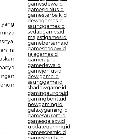
gamesdewa.id
gamesjenius.id
gamesterbaik.id
dewagames.id
saunggames.id
sedapgames.id
wannya
majestigames.id
snya,
gamebersama.id
gameshadow.id
an ini
rajagames.id
askan
gameraja.id
gamedewa.id
hanya
gamejenius.id
angan
dewigame.id
saunggame.id
enenun
shadowgame.id
gamingaurora.id
gamingberita.id
newgaming.id
galaxygaming.id
gamesaurora.id
gamesgalaxy.id
updategaming.id
gamescosmic.id
gamesberita.id