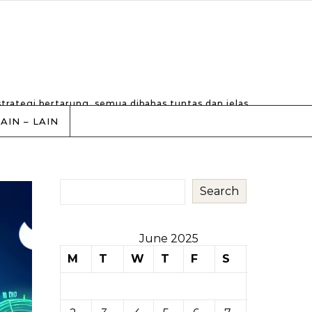
strategi bertarung, semua dibahas tuntas dan jelas.
LAIN – LAIN
Search
June 2025
M
T
W
T
F
S
S
1